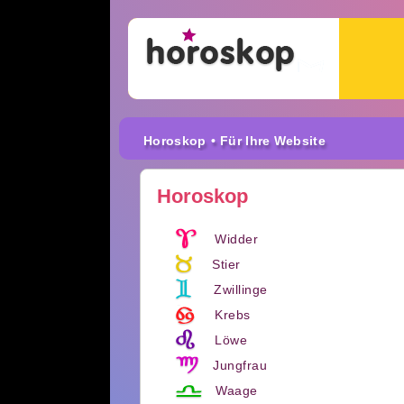
Horoskop
• Für Ihre Website
Horoskop
Widder
Stier
Zwillinge
Krebs
Löwe
Jungfrau
Waage