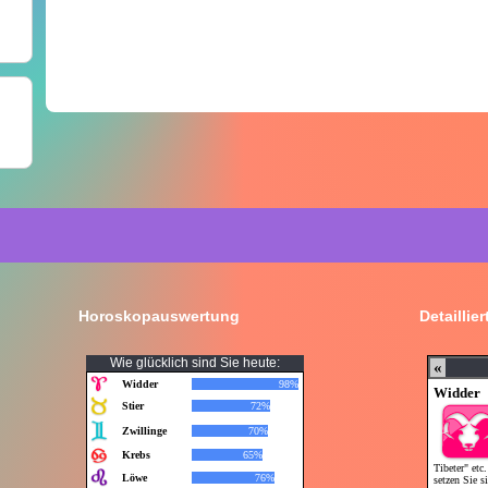
Horoskopauswertung
Detaillie
Wie glücklich sind Sie heute: