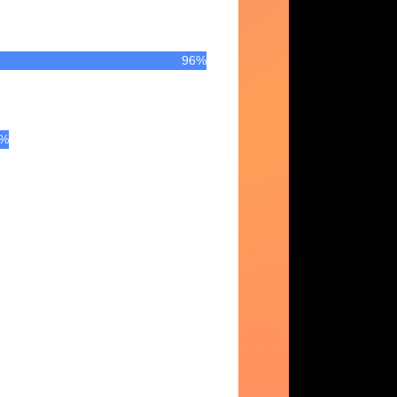
96%
2%