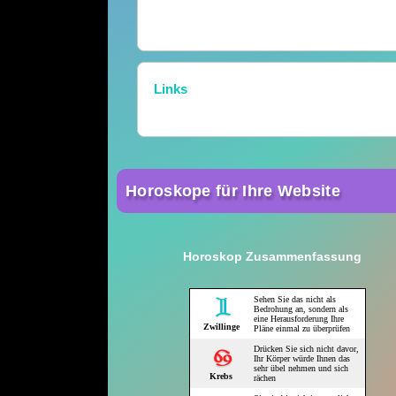
Links
Horoskope für Ihre Website
Horoskop Zusammenfassung